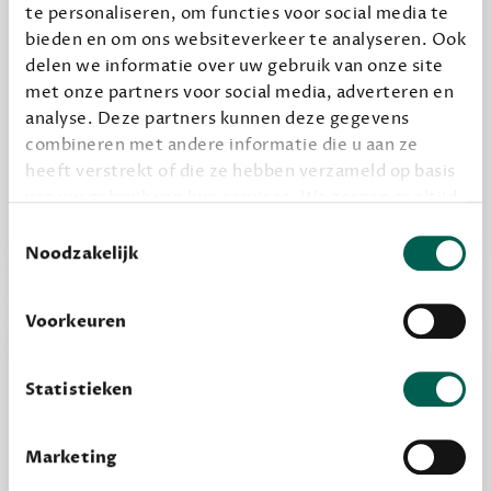
Geef cadeau
te personaliseren, om functies voor social media te
bieden en om ons websiteverkeer te analyseren. Ook
delen we informatie over uw gebruik van onze site
met onze partners voor social media, adverteren en
Alles van Dewey Free
analyse. Deze partners kunnen deze gegevens
Word een bovengemiddelde lezer met 6 boeken
combineren met andere informatie die u aan ze
per jaar
heeft verstrekt of die ze hebben verzameld op basis
Vooraf een tipje van de sluier, zodat je kunt
van uw gebruik van hun services. We zorgen er altijd
kijken of het zou bevallen (maar dit hoeft niet)
voor dat data die we delen alleen met de juiste
Toestemmingsselectie
grondslag gebeurt, en er niet onnodig data van je
Noodzakelijk
wordt verwerkt. Gevoelige persoonsgegevens delen
we nooit zomaar met derden.
Voorkeuren
privacy
Lees meer over onze visie op
.
Statistieken
Marketing