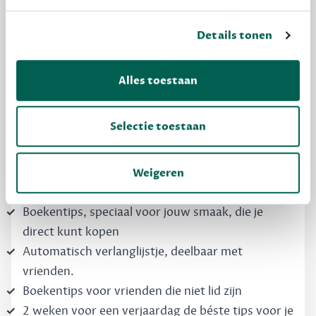
Details tonen
MAAK GRATIS KENNIS
Alles toestaan
Dewey Free
Krijg boekentips, persoonlijk voor jou en je
vrienden. Krijg én geef betere cadeaus.
Selectie toestaan
Schrijf nu gratis in
Weigeren
Boekentips, speciaal voor jouw smaak, die je
direct kunt kopen
Automatisch verlanglijstje, deelbaar met
vrienden.
Boekentips voor vrienden die niet lid zijn
2 weken voor een verjaardag de béste tips voor je