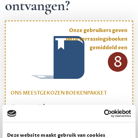
ontvangen?
Onze gebruikers geven
onze verrassingsboeken
gemiddeld een
8
ONS MEESTGEKOZEN BOEKENPAKKET
Dewey Plus
Een originele manier om je reading challenge te
halen.
Deze website maakt gebruik van cookies
12,50 per maand, incl. verzending