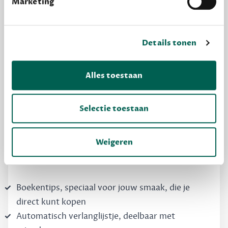
Marketing
Details tonen
MAAK GRATIS KENNIS
Alles toestaan
Dewey Free
Selectie toestaan
Krijg boekentips, persoonlijk voor jou en je
vrienden. Krijg én geef betere cadeaus.
Weigeren
Schrijf nu gratis in
Boekentips, speciaal voor jouw smaak, die je
direct kunt kopen
Automatisch verlanglijstje, deelbaar met