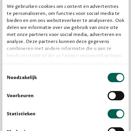
We gebruiken cookies om content en advertenties
te personaliseren, om functies voor social media te
Geef cadeau
bieden en om ons websiteverkeer te analyseren. Ook
delen we informatie over uw gebruik van onze site
met onze partners voor social media, adverteren en
analyse. Deze partners kunnen deze gegevens
Alles van Dewey Free
combineren met andere informatie die u aan ze
Word een bovengemiddelde lezer met 6 boeken
heeft verstrekt of die ze hebben verzameld op basis
per jaar
van uw gebruik van hun services. We zorgen er altijd
Vooraf een tipje van de sluier, zodat je kunt
voor dat data die we delen alleen met de juiste
Toestemmingsselectie
grondslag gebeurt, en er niet onnodig data van je
Noodzakelijk
kijken of het zou bevallen (maar dit hoeft niet)
wordt verwerkt. Gevoelige persoonsgegevens delen
we nooit zomaar met derden.
Voorkeuren
privacy
Lees meer over onze visie op
.
Statistieken