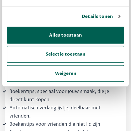
Details tonen
MAAK GRATIS KENNIS
Alles toestaan
Dewey Free
Krijg boekentips, persoonlijk voor jou en je
Selectie toestaan
vrienden. Krijg én geef betere cadeaus.
Schrijf nu gratis in
Weigeren
Boekentips, speciaal voor jouw smaak, die je
direct kunt kopen
Automatisch verlanglijstje, deelbaar met
vrienden.
Boekentips voor vrienden die niet lid zijn