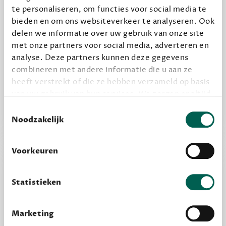
Geef cadeau
te personaliseren, om functies voor social media te
bieden en om ons websiteverkeer te analyseren. Ook
delen we informatie over uw gebruik van onze site
met onze partners voor social media, adverteren en
Alles van Dewey Free
analyse. Deze partners kunnen deze gegevens
Word een bovengemiddelde lezer met 6 boeken
combineren met andere informatie die u aan ze
per jaar
heeft verstrekt of die ze hebben verzameld op basis
Vooraf een tipje van de sluier, zodat je kunt
van uw gebruik van hun services. We zorgen er altijd
kijken of het zou bevallen (maar dit hoeft niet)
voor dat data die we delen alleen met de juiste
Toestemmingsselectie
grondslag gebeurt, en er niet onnodig data van je
Noodzakelijk
wordt verwerkt. Gevoelige persoonsgegevens delen
we nooit zomaar met derden.
Voorkeuren
privacy
Lees meer over onze visie op
.
Statistieken
Marketing