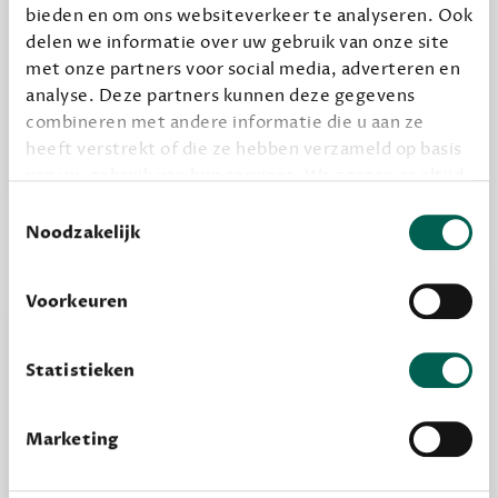
bieden en om ons websiteverkeer te analyseren. Ook
delen we informatie over uw gebruik van onze site
Alles van Dewey Free
met onze partners voor social media, adverteren en
Word een bovengemiddelde lezer met 6 boeken
analyse. Deze partners kunnen deze gegevens
per jaar
combineren met andere informatie die u aan ze
Vooraf een tipje van de sluier, zodat je kunt
heeft verstrekt of die ze hebben verzameld op basis
kijken of het zou bevallen (maar dit hoeft niet)
van uw gebruik van hun services. We zorgen er altijd
voor dat data die we delen alleen met de juiste
Toestemmingsselectie
grondslag gebeurt, en er niet onnodig data van je
Noodzakelijk
wordt verwerkt. Gevoelige persoonsgegevens delen
we nooit zomaar met derden.
Voorkeuren
privacy
Lees meer over onze visie op
.
Statistieken
Marketing