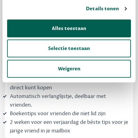
MAAK GRATIS KENNIS
Details tonen
Dewey Free
Alles toestaan
Krijg boekentips, persoonlijk voor jou en je
vrienden. Krijg én geef betere cadeaus.
Selectie toestaan
Schrijf nu gratis in
Weigeren
Boekentips, speciaal voor jouw smaak, die je
direct kunt kopen
Automatisch verlanglijstje, deelbaar met
vrienden.
Boekentips voor vrienden die niet lid zijn
2 weken voor een verjaardag de béste tips voor je
jarige vriend in je mailbox