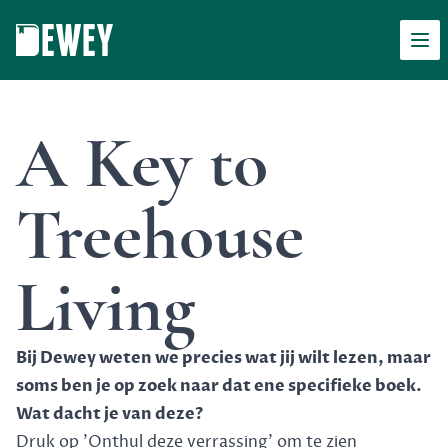
Men
Dewey
A Key to
Treehouse
Living
Bij Dewey weten we precies wat jij wilt lezen, maar
soms ben je op zoek naar dat ene specifieke boek.
Wat dacht je van deze?
Druk op 'Onthul deze verrassing' om te zien