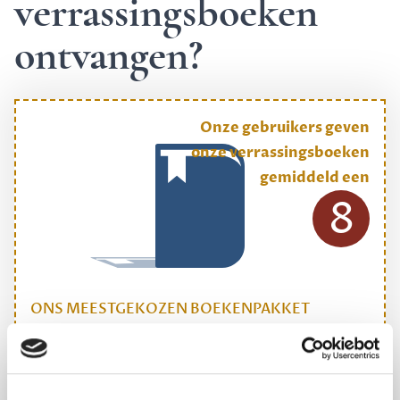
verrassingsboeken
ontvangen?
Onze gebruikers geven
onze verrassingsboeken
gemiddeld een
8
ONS MEESTGEKOZEN BOEKENPAKKET
Dewey Plus
Een originele manier om je reading challenge te