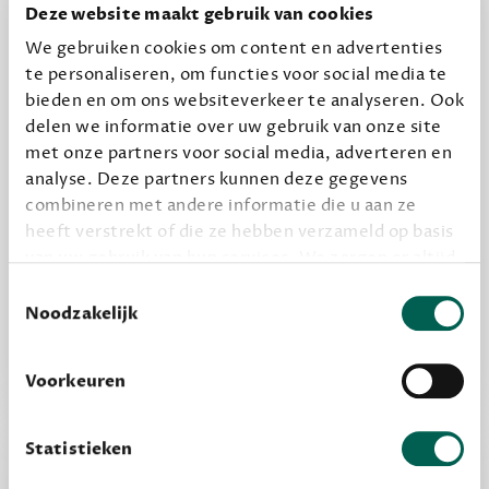
halen.
Deze website maakt gebruik van cookies
12,50 per maand, incl. verzending
We gebruiken cookies om content en advertenties
te personaliseren, om functies voor social media te
bieden en om ons websiteverkeer te analyseren. Ook
Geef cadeau
delen we informatie over uw gebruik van onze site
met onze partners voor social media, adverteren en
analyse. Deze partners kunnen deze gegevens
combineren met andere informatie die u aan ze
Alles van Dewey Free
heeft verstrekt of die ze hebben verzameld op basis
Word een bovengemiddelde lezer met 6 boeken
van uw gebruik van hun services. We zorgen er altijd
per jaar
voor dat data die we delen alleen met de juiste
Toestemmingsselectie
Vooraf een tipje van de sluier, zodat je kunt
grondslag gebeurt, en er niet onnodig data van je
Noodzakelijk
wordt verwerkt. Gevoelige persoonsgegevens delen
kijken of het zou bevallen (maar dit hoeft niet)
we nooit zomaar met derden.
Voorkeuren
privacy
Lees meer over onze visie op
.
Statistieken