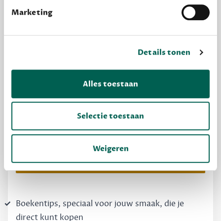
Marketing
Details tonen
Alles toestaan
MAAK GRATIS KENNIS
Dewey Free
Selectie toestaan
Krijg boekentips, persoonlijk voor jou en je
vrienden. Krijg én geef betere cadeaus.
Weigeren
Schrijf nu gratis in
Boekentips, speciaal voor jouw smaak, die je
direct kunt kopen