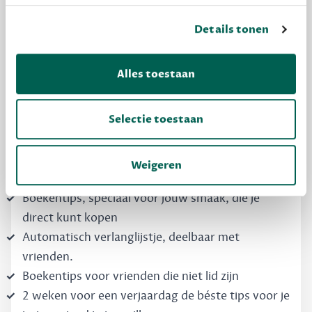
Details tonen
MAAK GRATIS KENNIS
Dewey Free
Alles toestaan
Krijg boekentips, persoonlijk voor jou en je
vrienden. Krijg én geef betere cadeaus.
Selectie toestaan
Schrijf nu gratis in
Weigeren
Boekentips, speciaal voor jouw smaak, die je
direct kunt kopen
Automatisch verlanglijstje, deelbaar met
vrienden.
Boekentips voor vrienden die niet lid zijn
2 weken voor een verjaardag de béste tips voor je