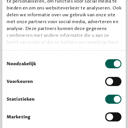
te personaliseren, om functies voor social media te
bieden en om ons websiteverkeer te analyseren. Ook
delen we informatie over uw gebruik van onze site
Alles van Dewey Free
met onze partners voor social media, adverteren en
Word een bovengemiddelde lezer met 6 boeken
analyse. Deze partners kunnen deze gegevens
combineren met andere informatie die u aan ze
per jaar
heeft verstrekt of die ze hebben verzameld op basis
Vooraf een tipje van de sluier, zodat je kunt
van uw gebruik van hun services. We zorgen er altijd
kijken of het zou bevallen (maar dit hoeft niet)
voor dat data die we delen alleen met de juiste
Toestemmingsselectie
grondslag gebeurt, en er niet onnodig data van je
Noodzakelijk
wordt verwerkt. Gevoelige persoonsgegevens delen
we nooit zomaar met derden.
Voorkeuren
privacy
Lees meer over onze visie op
.
Statistieken
Marketing