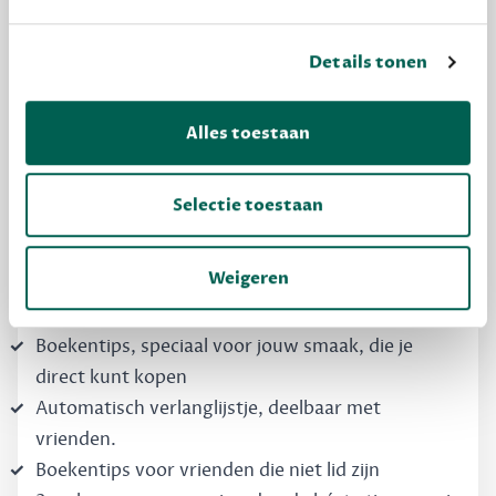
Details tonen
MAAK GRATIS KENNIS
Alles toestaan
Dewey Free
Krijg boekentips, persoonlijk voor jou en je
Selectie toestaan
vrienden. Krijg én geef betere cadeaus.
Schrijf nu gratis in
Weigeren
Boekentips, speciaal voor jouw smaak, die je
direct kunt kopen
Automatisch verlanglijstje, deelbaar met
vrienden.
Boekentips voor vrienden die niet lid zijn