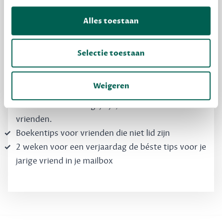
Krijg boekentips, persoonlijk voor jou en je
vrienden. Krijg én geef betere cadeaus.
Alles toestaan
Schrijf nu gratis in
Selectie toestaan
Boekentips, speciaal voor jouw smaak, die je
Weigeren
direct kunt kopen
Automatisch verlanglijstje, deelbaar met
vrienden.
Boekentips voor vrienden die niet lid zijn
2 weken voor een verjaardag de béste tips voor je
jarige vriend in je mailbox