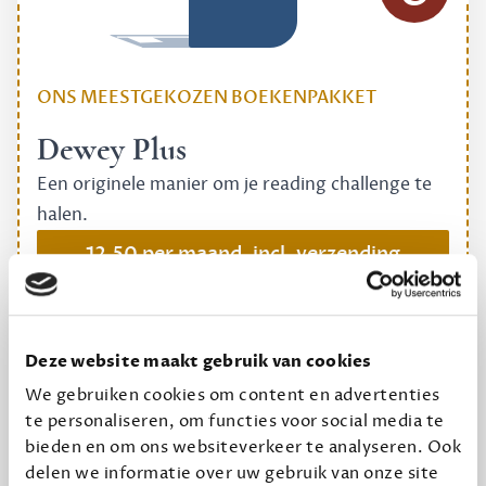
ONS MEESTGEKOZEN BOEKENPAKKET
Dewey Plus
Een originele manier om je reading challenge te
halen.
12,50 per maand, incl. verzending
Geef cadeau
Deze website maakt gebruik van cookies
We gebruiken cookies om content en advertenties
te personaliseren, om functies voor social media te
Alles van Dewey Free
bieden en om ons websiteverkeer te analyseren. Ook
Word een bovengemiddelde lezer met 6 boeken
delen we informatie over uw gebruik van onze site
per jaar