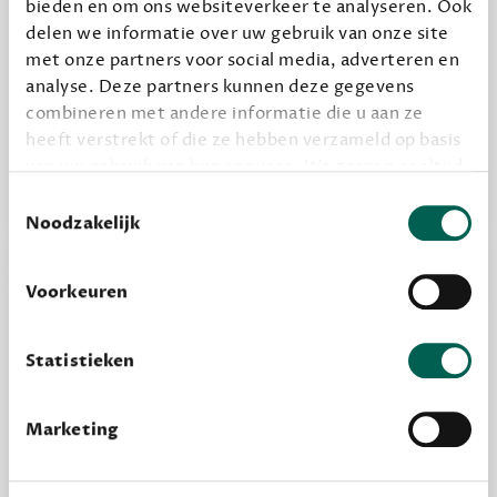
bieden en om ons websiteverkeer te analyseren. Ook
Alles van Dewey Free
delen we informatie over uw gebruik van onze site
Word een bovengemiddelde lezer met 6 boeken
met onze partners voor social media, adverteren en
analyse. Deze partners kunnen deze gegevens
per jaar
combineren met andere informatie die u aan ze
Vooraf een tipje van de sluier, zodat je kunt
heeft verstrekt of die ze hebben verzameld op basis
kijken of het zou bevallen (maar dit hoeft niet)
van uw gebruik van hun services. We zorgen er altijd
voor dat data die we delen alleen met de juiste
Toestemmingsselectie
grondslag gebeurt, en er niet onnodig data van je
Noodzakelijk
wordt verwerkt. Gevoelige persoonsgegevens delen
we nooit zomaar met derden.
Voorkeuren
privacy
Lees meer over onze visie op
.
Statistieken
Marketing