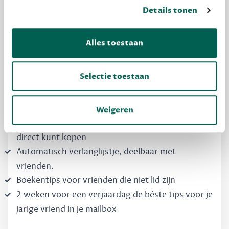
MAAK GRATIS KENNIS
Details tonen
Dewey Free
Alles toestaan
Krijg boekentips, persoonlijk voor jou en je
vrienden. Krijg én geef betere cadeaus.
Selectie toestaan
Schrijf nu gratis in
Weigeren
Boekentips, speciaal voor jouw smaak, die je
direct kunt kopen
Automatisch verlanglijstje, deelbaar met
vrienden.
Boekentips voor vrienden die niet lid zijn
2 weken voor een verjaardag de béste tips voor je
jarige vriend in je mailbox