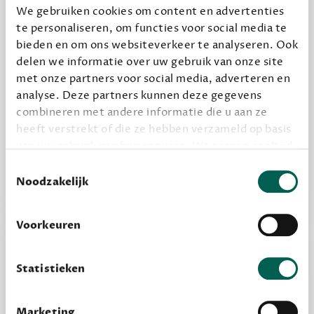
We gebruiken cookies om content en advertenties
te personaliseren, om functies voor social media te
Geef cadeau
bieden en om ons websiteverkeer te analyseren. Ook
delen we informatie over uw gebruik van onze site
met onze partners voor social media, adverteren en
analyse. Deze partners kunnen deze gegevens
Alles van Dewey Free
combineren met andere informatie die u aan ze
Word een bovengemiddelde lezer met 6 boeken
heeft verstrekt of die ze hebben verzameld op basis
per jaar
van uw gebruik van hun services. We zorgen er altijd
Vooraf een tipje van de sluier, zodat je kunt
voor dat data die we delen alleen met de juiste
Toestemmingsselectie
kijken of het zou bevallen (maar dit hoeft niet)
grondslag gebeurt, en er niet onnodig data van je
Noodzakelijk
wordt verwerkt. Gevoelige persoonsgegevens delen
we nooit zomaar met derden.
Voorkeuren
privacy
Lees meer over onze visie op
.
Statistieken
Marketing