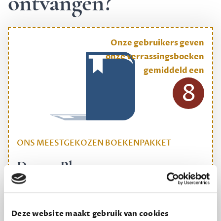
ontvangen?
Onze gebruikers geven
onze verrassingsboeken
gemiddeld een
8
ONS MEESTGEKOZEN BOEKENPAKKET
Dewey Plus
Een originele manier om je reading challenge te
halen.
Deze website maakt gebruik van cookies
12,50 per maand, incl. verzending