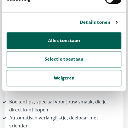
Details tonen
MAAK GRATIS KENNIS
Alles toestaan
Dewey Free
Krijg boekentips, persoonlijk voor jou en je
Selectie toestaan
vrienden. Krijg én geef betere cadeaus.
Schrijf nu gratis in
Weigeren
Boekentips, speciaal voor jouw smaak, die je
direct kunt kopen
Automatisch verlanglijstje, deelbaar met
vrienden.