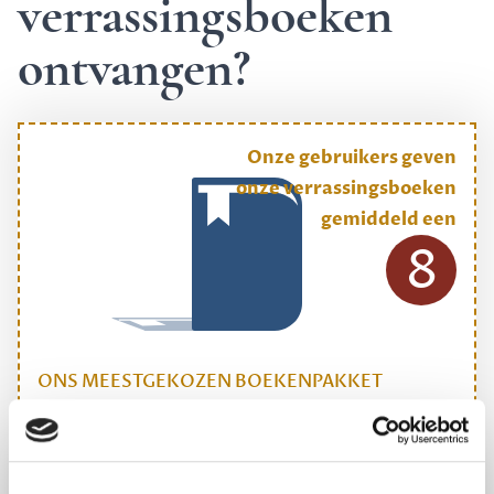
verrassingsboeken
ontvangen?
Onze gebruikers geven
onze verrassingsboeken
gemiddeld een
8
ONS MEESTGEKOZEN BOEKENPAKKET
Dewey Plus
Een originele manier om je reading challenge te