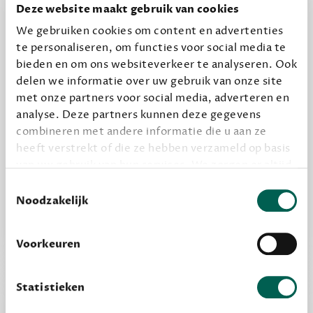
halen.
Deze website maakt gebruik van cookies
12,50 per maand, incl. verzending
We gebruiken cookies om content en advertenties
te personaliseren, om functies voor social media te
bieden en om ons websiteverkeer te analyseren. Ook
Geef cadeau
delen we informatie over uw gebruik van onze site
met onze partners voor social media, adverteren en
analyse. Deze partners kunnen deze gegevens
combineren met andere informatie die u aan ze
Alles van Dewey Free
heeft verstrekt of die ze hebben verzameld op basis
Word een bovengemiddelde lezer met 6 boeken
van uw gebruik van hun services. We zorgen er altijd
per jaar
voor dat data die we delen alleen met de juiste
Toestemmingsselectie
Vooraf een tipje van de sluier, zodat je kunt
grondslag gebeurt, en er niet onnodig data van je
Noodzakelijk
wordt verwerkt. Gevoelige persoonsgegevens delen
kijken of het zou bevallen (maar dit hoeft niet)
we nooit zomaar met derden.
Voorkeuren
privacy
Lees meer over onze visie op
.
Statistieken