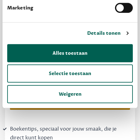
Marketing
Details tonen
Alles toestaan
MAAK GRATIS KENNIS
Dewey Free
Selectie toestaan
Krijg boekentips, persoonlijk voor jou en je
vrienden. Krijg én geef betere cadeaus.
Weigeren
Schrijf nu gratis in
Boekentips, speciaal voor jouw smaak, die je
direct kunt kopen