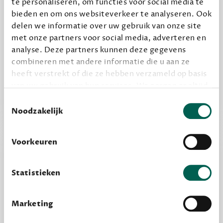
te personaliseren, om functies voor social media te
bieden en om ons websiteverkeer te analyseren. Ook
delen we informatie over uw gebruik van onze site
Alles van Dewey Free
met onze partners voor social media, adverteren en
Word een bovengemiddelde lezer met 6 boeken
analyse. Deze partners kunnen deze gegevens
combineren met andere informatie die u aan ze
per jaar
heeft verstrekt of die ze hebben verzameld op basis
Vooraf een tipje van de sluier, zodat je kunt
van uw gebruik van hun services. We zorgen er altijd
kijken of het zou bevallen (maar dit hoeft niet)
voor dat data die we delen alleen met de juiste
Toestemmingsselectie
grondslag gebeurt, en er niet onnodig data van je
Noodzakelijk
wordt verwerkt. Gevoelige persoonsgegevens delen
we nooit zomaar met derden.
Voorkeuren
privacy
Lees meer over onze visie op
.
Statistieken
Marketing