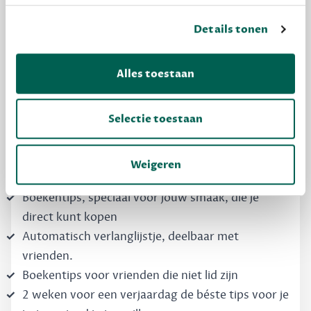
Details tonen
MAAK GRATIS KENNIS
Dewey Free
Alles toestaan
Krijg boekentips, persoonlijk voor jou en je
vrienden. Krijg én geef betere cadeaus.
Selectie toestaan
Schrijf nu gratis in
Weigeren
Boekentips, speciaal voor jouw smaak, die je
direct kunt kopen
Automatisch verlanglijstje, deelbaar met
vrienden.
Boekentips voor vrienden die niet lid zijn
2 weken voor een verjaardag de béste tips voor je