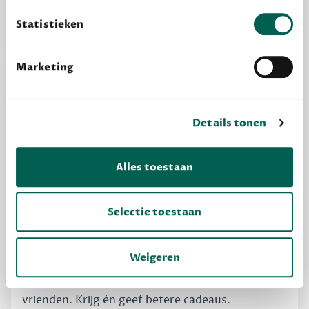
privacy
Lees meer over onze visie op
.
kijken of het zou bevallen (maar dit hoeft niet)
Statistieken
Marketing
Details tonen
Alles toestaan
Selectie toestaan
MAAK GRATIS KENNIS
Dewey Free
Weigeren
Krijg boekentips, persoonlijk voor jou en je
vrienden. Krijg én geef betere cadeaus.