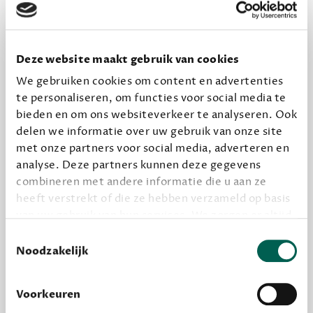
ONS MEESTGEKOZEN BOEKENPAKKET
Deze website maakt gebruik van cookies
Dewey Plus
We gebruiken cookies om content en advertenties
Een originele manier om je reading challenge te
te personaliseren, om functies voor social media te
halen.
bieden en om ons websiteverkeer te analyseren. Ook
12,50 per maand, incl. verzending
delen we informatie over uw gebruik van onze site
met onze partners voor social media, adverteren en
analyse. Deze partners kunnen deze gegevens
Geef cadeau
combineren met andere informatie die u aan ze
heeft verstrekt of die ze hebben verzameld op basis
van uw gebruik van hun services. We zorgen er altijd
voor dat data die we delen alleen met de juiste
Toestemmingsselectie
Alles van Dewey Free
grondslag gebeurt, en er niet onnodig data van je
Noodzakelijk
Word een bovengemiddelde lezer met 6 boeken
wordt verwerkt. Gevoelige persoonsgegevens delen
per jaar
we nooit zomaar met derden.
Voorkeuren
Vooraf een tipje van de sluier, zodat je kunt