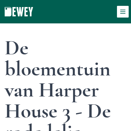
Men
Dewey
De
bloementuin
van Harper
House 3 - De