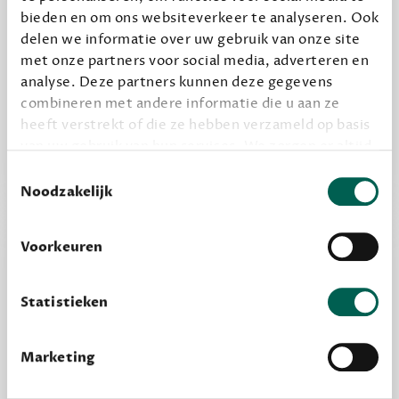
bieden en om ons websiteverkeer te analyseren. Ook
delen we informatie over uw gebruik van onze site
Alles van Dewey Free
met onze partners voor social media, adverteren en
Word een bovengemiddelde lezer met 6 boeken
analyse. Deze partners kunnen deze gegevens
per jaar
combineren met andere informatie die u aan ze
Vooraf een tipje van de sluier, zodat je kunt
heeft verstrekt of die ze hebben verzameld op basis
van uw gebruik van hun services. We zorgen er altijd
kijken of het zou bevallen (maar dit hoeft niet)
voor dat data die we delen alleen met de juiste
Toestemmingsselectie
grondslag gebeurt, en er niet onnodig data van je
Noodzakelijk
wordt verwerkt. Gevoelige persoonsgegevens delen
we nooit zomaar met derden.
Voorkeuren
privacy
Lees meer over onze visie op
.
Statistieken
Marketing