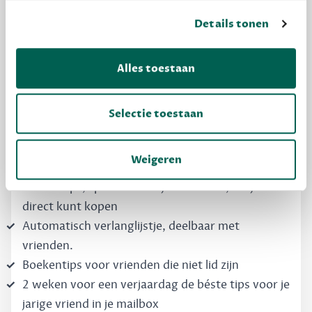
Details tonen
MAAK GRATIS KENNIS
Dewey Free
Alles toestaan
Krijg boekentips, persoonlijk voor jou en je
vrienden. Krijg én geef betere cadeaus.
Selectie toestaan
Schrijf nu gratis in
Weigeren
Boekentips, speciaal voor jouw smaak, die je
direct kunt kopen
Automatisch verlanglijstje, deelbaar met
vrienden.
Boekentips voor vrienden die niet lid zijn
2 weken voor een verjaardag de béste tips voor je
jarige vriend in je mailbox