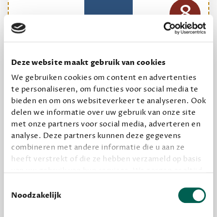
8
Deze website maakt gebruik van cookies
ONS MEESTGEKOZEN BOEKENPAKKET
We gebruiken cookies om content en advertenties
Dewey Plus
te personaliseren, om functies voor social media te
bieden en om ons websiteverkeer te analyseren. Ook
Een originele manier om je reading challenge te
delen we informatie over uw gebruik van onze site
halen.
met onze partners voor social media, adverteren en
12,50 per maand, incl. verzending
analyse. Deze partners kunnen deze gegevens
combineren met andere informatie die u aan ze
heeft verstrekt of die ze hebben verzameld op basis
Geef cadeau
van uw gebruik van hun services. We zorgen er altijd
voor dat data die we delen alleen met de juiste
Toestemmingsselectie
grondslag gebeurt, en er niet onnodig data van je
Noodzakelijk
wordt verwerkt. Gevoelige persoonsgegevens delen
Alles van Dewey Free