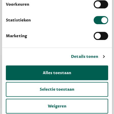
we nooit zomaar met derden.
Word een bovengemiddelde lezer met 6 boeken
Voorkeuren
per jaar
privacy
Lees meer over onze visie op
.
Vooraf een tipje van de sluier, zodat je kunt
Statistieken
kijken of het zou bevallen (maar dit hoeft niet)
Marketing
Details tonen
Alles toestaan
Selectie toestaan
MAAK GRATIS KENNIS
Weigeren