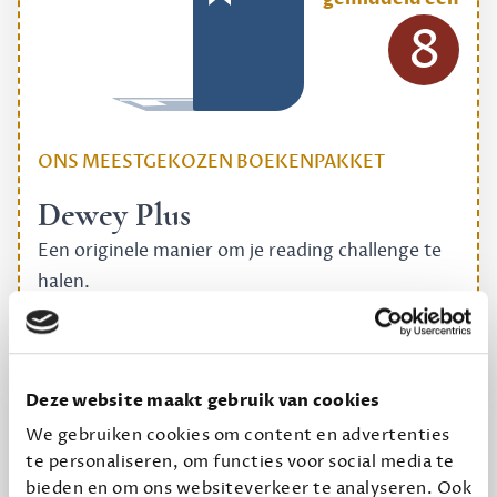
8
ONS MEESTGEKOZEN BOEKENPAKKET
Dewey Plus
Een originele manier om je reading challenge te
halen.
12,50 per maand, incl. verzending
Geef cadeau
Deze website maakt gebruik van cookies
We gebruiken cookies om content en advertenties
te personaliseren, om functies voor social media te
bieden en om ons websiteverkeer te analyseren. Ook
Alles van Dewey Free