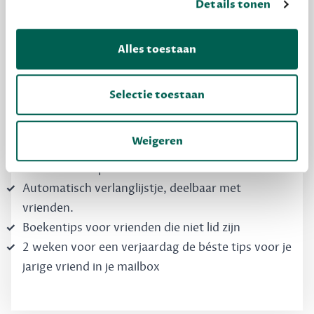
Details tonen
Dewey Free
Krijg boekentips, persoonlijk voor jou en je
Alles toestaan
vrienden. Krijg én geef betere cadeaus.
Schrijf nu gratis in
Selectie toestaan
Weigeren
Boekentips, speciaal voor jouw smaak, die je
direct kunt kopen
Automatisch verlanglijstje, deelbaar met
vrienden.
Boekentips voor vrienden die niet lid zijn
2 weken voor een verjaardag de béste tips voor je
jarige vriend in je mailbox