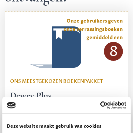
Onze gebruikers geven
onze verrassingsboeken
gemiddeld een
8
ONS MEESTGEKOZEN BOEKENPAKKET
Dewey Plus
Een originele manier om je reading challenge te
halen.
12,50 per maand, incl. verzending
Deze website maakt gebruik van cookies