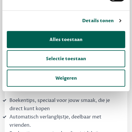
Details tonen
MAAK GRATIS KENNIS
Alles toestaan
Dewey Free
Krijg boekentips, persoonlijk voor jou en je
Selectie toestaan
vrienden. Krijg én geef betere cadeaus.
Schrijf nu gratis in
Weigeren
Boekentips, speciaal voor jouw smaak, die je
direct kunt kopen
Automatisch verlanglijstje, deelbaar met
vrienden.