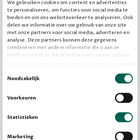
We gebruiken cookies om content en advertenties
te personaliseren, om functies voor social media te
Geef cadeau
bieden en om ons websiteverkeer te analyseren. Ook
delen we informatie over uw gebruik van onze site
met onze partners voor social media, adverteren en
Alles van Dewey Free
analyse. Deze partners kunnen deze gegevens
combineren met andere informatie die u aan ze
Word een bovengemiddelde lezer met 6 boeken
heeft verstrekt of die ze hebben verzameld op basis
per jaar
van uw gebruik van hun services. We zorgen er altijd
Vooraf een tipje van de sluier, zodat je kunt
voor dat data die we delen alleen met de juiste
Toestemmingsselectie
kijken of het zou bevallen (maar dit hoeft niet)
grondslag gebeurt, en er niet onnodig data van je
Noodzakelijk
wordt verwerkt. Gevoelige persoonsgegevens delen
we nooit zomaar met derden.
Voorkeuren
privacy
Lees meer over onze visie op
.
Statistieken
Marketing