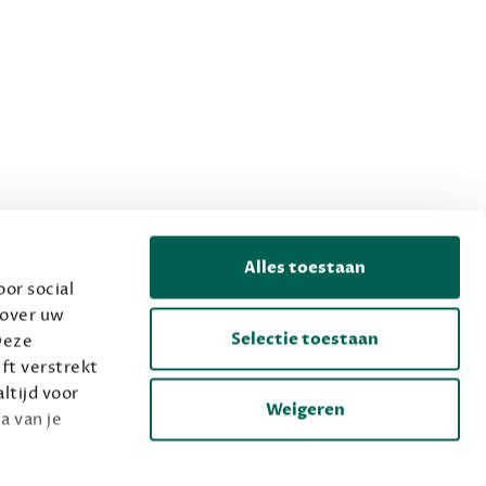
Alles toestaan
or social
 over uw
Selectie toestaan
Deze
ft verstrekt
ltijd voor
Weigeren
a van je