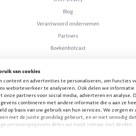
Blog
Verantwoord ondernemen
Partners
Boekenbotcast
JURIDISCH
ruik van cookies
Privacy
 content en advertenties te personaliseren, om functies vo
ns websiteverkeer te analyseren. Ook delen we informatie
Voorwaarden
t onze partners voor social media, adverteren en analyse. 
gevens combineren met andere informatie die u aan ze hee
ld op basis van uw gebruik van hun services. We zorgen er a
leen met de juiste grondslag gebeurt, en er niet onnodig dat
ige persoonsgegevens delen we nooit zomaar met derden.
© 2026 Connaisseur B.V.
Alle rechten voorbehouden.