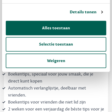
Details tonen
MAAK GRATIS KENNIS
Dewey Free
Alles toestaan
Krijg boekentips, persoonlijk voor jou en je
vrienden. Krijg én geef betere cadeaus.
Selectie toestaan
Schrijf nu gratis in
Weigeren
Boekentips, speciaal voor jouw smaak, die je
direct kunt kopen
Automatisch verlanglijstje, deelbaar met
vrienden.
Boekentips voor vrienden die niet lid zijn
2 weken voor een verjaardag de béste tips voor je