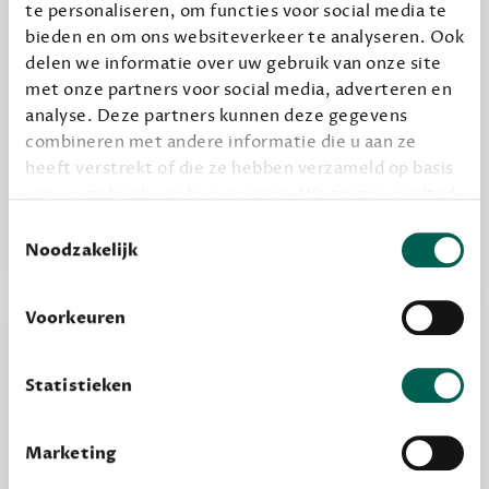
te personaliseren, om functies voor social media te
bieden en om ons websiteverkeer te analyseren. Ook
delen we informatie over uw gebruik van onze site
Alles van Dewey Free
met onze partners voor social media, adverteren en
analyse. Deze partners kunnen deze gegevens
Word een bovengemiddelde lezer met 6 boeken
combineren met andere informatie die u aan ze
per jaar
heeft verstrekt of die ze hebben verzameld op basis
Vooraf een tipje van de sluier, zodat je kunt
van uw gebruik van hun services. We zorgen er altijd
kijken of het zou bevallen (maar dit hoeft niet)
voor dat data die we delen alleen met de juiste
Toestemmingsselectie
grondslag gebeurt, en er niet onnodig data van je
Noodzakelijk
wordt verwerkt. Gevoelige persoonsgegevens delen
we nooit zomaar met derden.
Voorkeuren
privacy
Lees meer over onze visie op
.
Statistieken
Marketing