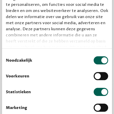
Geef cadeau
te personaliseren, om functies voor social media te
bieden en om ons websiteverkeer te analyseren. Ook
delen we informatie over uw gebruik van onze site
met onze partners voor social media, adverteren en
Alles van Dewey Free
analyse. Deze partners kunnen deze gegevens
Word een bovengemiddelde lezer met 6 boeken
combineren met andere informatie die u aan ze
per jaar
heeft verstrekt of die ze hebben verzameld op basis
Vooraf een tipje van de sluier, zodat je kunt
van uw gebruik van hun services. We zorgen er altijd
kijken of het zou bevallen (maar dit hoeft niet)
voor dat data die we delen alleen met de juiste
Toestemmingsselectie
grondslag gebeurt, en er niet onnodig data van je
Noodzakelijk
wordt verwerkt. Gevoelige persoonsgegevens delen
we nooit zomaar met derden.
Voorkeuren
privacy
Lees meer over onze visie op
.
Statistieken
Marketing