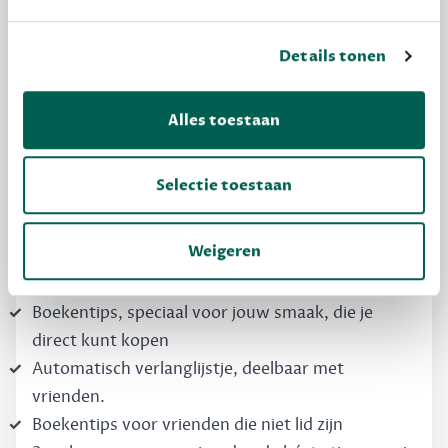
Details tonen
MAAK GRATIS KENNIS
Alles toestaan
Dewey Free
Krijg boekentips, persoonlijk voor jou en je
Selectie toestaan
vrienden. Krijg én geef betere cadeaus.
Schrijf nu gratis in
Weigeren
Boekentips, speciaal voor jouw smaak, die je
direct kunt kopen
Automatisch verlanglijstje, deelbaar met
vrienden.
Boekentips voor vrienden die niet lid zijn