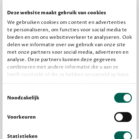
Dewey Plus
Een originele manier om je reading challenge te
Deze website maakt gebruik van cookies
halen.
We gebruiken cookies om content en advertenties
12,50 per maand, incl. verzending
te personaliseren, om functies voor social media te
bieden en om ons websiteverkeer te analyseren. Ook
delen we informatie over uw gebruik van onze site
Geef cadeau
met onze partners voor social media, adverteren en
analyse. Deze partners kunnen deze gegevens
combineren met andere informatie die u aan ze
heeft verstrekt of die ze hebben verzameld op basis
Alles van Dewey Free
van uw gebruik van hun services. We zorgen er altijd
Word een bovengemiddelde lezer met 6 boeken
voor dat data die we delen alleen met de juiste
Toestemmingsselectie
per jaar
grondslag gebeurt, en er niet onnodig data van je
Noodzakelijk
wordt verwerkt. Gevoelige persoonsgegevens delen
Vooraf een tipje van de sluier, zodat je kunt
we nooit zomaar met derden.
kijken of het zou bevallen (maar dit hoeft niet)
Voorkeuren
privacy
Lees meer over onze visie op
.
Statistieken