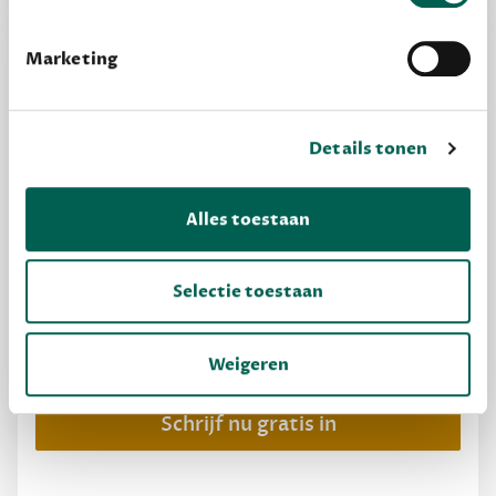
Marketing
Details tonen
Alles toestaan
MAAK GRATIS KENNIS
Selectie toestaan
Dewey Free
Krijg boekentips, persoonlijk voor jou en je
Weigeren
vrienden. Krijg én geef betere cadeaus.
Schrijf nu gratis in