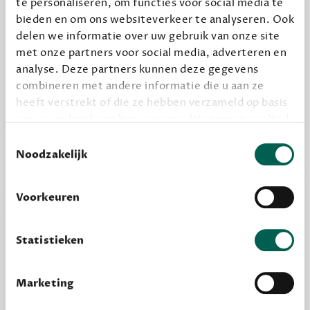
te personaliseren, om functies voor social media te
bieden en om ons websiteverkeer te analyseren. Ook
delen we informatie over uw gebruik van onze site
Alles van Dewey Free
met onze partners voor social media, adverteren en
Word een bovengemiddelde lezer met 6 boeken
analyse. Deze partners kunnen deze gegevens
combineren met andere informatie die u aan ze
per jaar
heeft verstrekt of die ze hebben verzameld op basis
Vooraf een tipje van de sluier, zodat je kunt
van uw gebruik van hun services. We zorgen er altijd
kijken of het zou bevallen (maar dit hoeft niet)
voor dat data die we delen alleen met de juiste
Toestemmingsselectie
grondslag gebeurt, en er niet onnodig data van je
Noodzakelijk
wordt verwerkt. Gevoelige persoonsgegevens delen
we nooit zomaar met derden.
Voorkeuren
privacy
Lees meer over onze visie op
.
Statistieken
Marketing