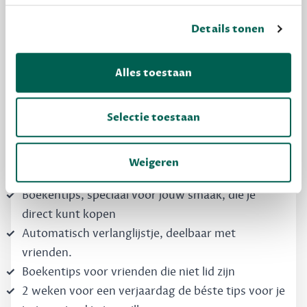
Details tonen
MAAK GRATIS KENNIS
Dewey Free
Alles toestaan
Krijg boekentips, persoonlijk voor jou en je
vrienden. Krijg én geef betere cadeaus.
Selectie toestaan
Schrijf nu gratis in
Weigeren
Boekentips, speciaal voor jouw smaak, die je
direct kunt kopen
Automatisch verlanglijstje, deelbaar met
vrienden.
Boekentips voor vrienden die niet lid zijn
2 weken voor een verjaardag de béste tips voor je