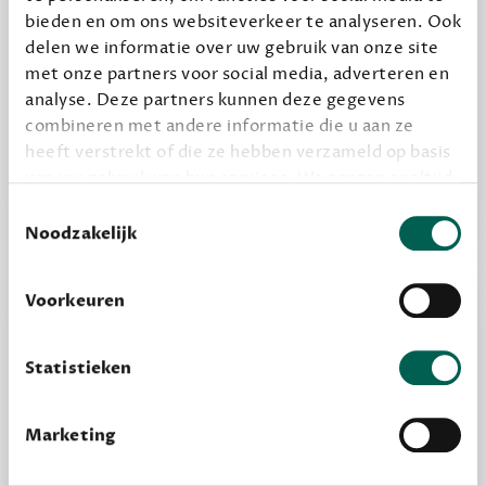
bieden en om ons websiteverkeer te analyseren. Ook
delen we informatie over uw gebruik van onze site
Alles van Dewey Free
met onze partners voor social media, adverteren en
Word een bovengemiddelde lezer met 6 boeken
analyse. Deze partners kunnen deze gegevens
per jaar
combineren met andere informatie die u aan ze
Vooraf een tipje van de sluier, zodat je kunt
heeft verstrekt of die ze hebben verzameld op basis
van uw gebruik van hun services. We zorgen er altijd
kijken of het zou bevallen (maar dit hoeft niet)
voor dat data die we delen alleen met de juiste
Toestemmingsselectie
grondslag gebeurt, en er niet onnodig data van je
Noodzakelijk
wordt verwerkt. Gevoelige persoonsgegevens delen
we nooit zomaar met derden.
Voorkeuren
privacy
Lees meer over onze visie op
.
Statistieken
Marketing