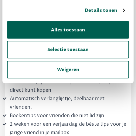
Details tonen
MAAK GRATIS KENNIS
Dewey Free
Alles toestaan
Krijg boekentips, persoonlijk voor jou en je
vrienden. Krijg én geef betere cadeaus.
Selectie toestaan
Schrijf nu gratis in
Weigeren
Boekentips, speciaal voor jouw smaak, die je
direct kunt kopen
Automatisch verlanglijstje, deelbaar met
vrienden.
Boekentips voor vrienden die niet lid zijn
2 weken voor een verjaardag de béste tips voor je
jarige vriend in je mailbox