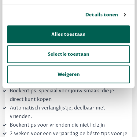
Details tonen
MAAK GRATIS KENNIS
Dewey Free
Alles toestaan
Krijg boekentips, persoonlijk voor jou en je
vrienden. Krijg én geef betere cadeaus.
Selectie toestaan
Schrijf nu gratis in
Weigeren
Boekentips, speciaal voor jouw smaak, die je
direct kunt kopen
Automatisch verlanglijstje, deelbaar met
vrienden.
Boekentips voor vrienden die niet lid zijn
2 weken voor een verjaardag de béste tips voor je