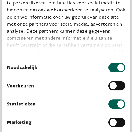
te personaliseren, om functies voor social media te
bieden en om ons websiteverkeer te analyseren. Ook
delen we informatie over uw gebruik van onze site
Alles van Dewey Free
met onze partners voor social media, adverteren en
analyse. Deze partners kunnen deze gegevens
Word een bovengemiddelde lezer met 6 boeken
combineren met andere informatie die u aan ze
per jaar
heeft verstrekt of die ze hebben verzameld op basis
Vooraf een tipje van de sluier, zodat je kunt
van uw gebruik van hun services. We zorgen er altijd
kijken of het zou bevallen (maar dit hoeft niet)
voor dat data die we delen alleen met de juiste
Toestemmingsselectie
grondslag gebeurt, en er niet onnodig data van je
Noodzakelijk
wordt verwerkt. Gevoelige persoonsgegevens delen
we nooit zomaar met derden.
Voorkeuren
privacy
Lees meer over onze visie op
.
Statistieken
Marketing