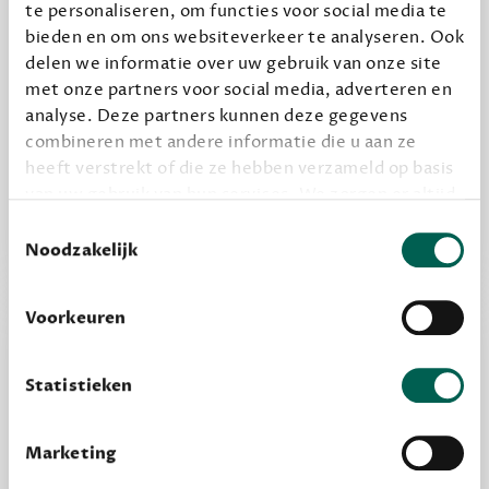
te personaliseren, om functies voor social media te
bieden en om ons websiteverkeer te analyseren. Ook
delen we informatie over uw gebruik van onze site
Alles van Dewey Free
met onze partners voor social media, adverteren en
analyse. Deze partners kunnen deze gegevens
Word een bovengemiddelde lezer met 6 boeken
combineren met andere informatie die u aan ze
per jaar
heeft verstrekt of die ze hebben verzameld op basis
Vooraf een tipje van de sluier, zodat je kunt
van uw gebruik van hun services. We zorgen er altijd
kijken of het zou bevallen (maar dit hoeft niet)
voor dat data die we delen alleen met de juiste
Toestemmingsselectie
grondslag gebeurt, en er niet onnodig data van je
Noodzakelijk
wordt verwerkt. Gevoelige persoonsgegevens delen
we nooit zomaar met derden.
Voorkeuren
privacy
Lees meer over onze visie op
.
Statistieken
Marketing