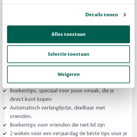
Details tonen
MAAK GRATIS KENNIS
Dewey Free
Alles toestaan
Krijg boekentips, persoonlijk voor jou en je
vrienden. Krijg én geef betere cadeaus.
Selectie toestaan
Schrijf nu gratis in
Weigeren
Boekentips, speciaal voor jouw smaak, die je
direct kunt kopen
Automatisch verlanglijstje, deelbaar met
vrienden.
Boekentips voor vrienden die niet lid zijn
2 weken voor een verjaardag de béste tips voor je