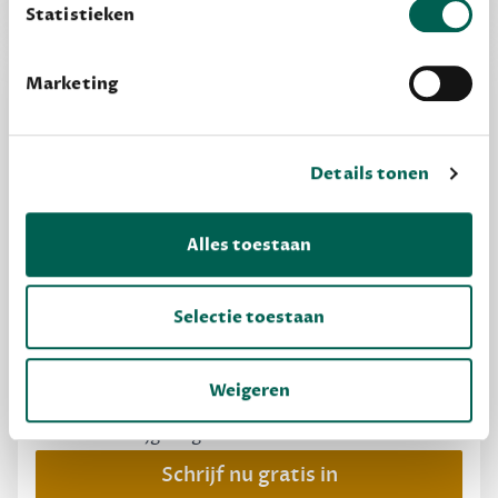
Statistieken
Marketing
Details tonen
Alles toestaan
MAAK GRATIS KENNIS
Selectie toestaan
Dewey Free
Weigeren
Krijg boekentips, persoonlijk voor jou en je
vrienden. Krijg én geef betere cadeaus.
Schrijf nu gratis in