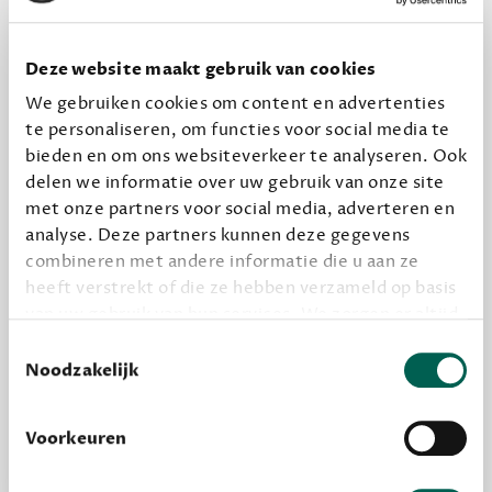
Dewey Plus
Deze website maakt gebruik van cookies
Een originele manier om je reading challenge te
We gebruiken cookies om content en advertenties
halen.
te personaliseren, om functies voor social media te
12,50 per maand, incl. verzending
bieden en om ons websiteverkeer te analyseren. Ook
delen we informatie over uw gebruik van onze site
met onze partners voor social media, adverteren en
Geef cadeau
analyse. Deze partners kunnen deze gegevens
combineren met andere informatie die u aan ze
heeft verstrekt of die ze hebben verzameld op basis
van uw gebruik van hun services. We zorgen er altijd
Alles van Dewey Free
voor dat data die we delen alleen met de juiste
Toestemmingsselectie
Word een bovengemiddelde lezer met 6 boeken
grondslag gebeurt, en er niet onnodig data van je
Noodzakelijk
per jaar
wordt verwerkt. Gevoelige persoonsgegevens delen
Vooraf een tipje van de sluier, zodat je kunt
we nooit zomaar met derden.
Voorkeuren
kijken of het zou bevallen (maar dit hoeft niet)
privacy
Lees meer over onze visie op
.