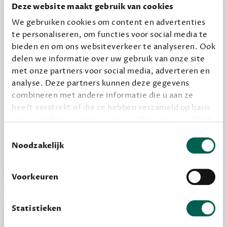
halen.
Deze website maakt gebruik van cookies
12,50 per maand, incl. verzending
We gebruiken cookies om content en advertenties
te personaliseren, om functies voor social media te
bieden en om ons websiteverkeer te analyseren. Ook
Geef cadeau
delen we informatie over uw gebruik van onze site
met onze partners voor social media, adverteren en
analyse. Deze partners kunnen deze gegevens
combineren met andere informatie die u aan ze
Alles van Dewey Free
heeft verstrekt of die ze hebben verzameld op basis
Word een bovengemiddelde lezer met 6 boeken
van uw gebruik van hun services. We zorgen er altijd
per jaar
voor dat data die we delen alleen met de juiste
Toestemmingsselectie
Vooraf een tipje van de sluier, zodat je kunt
grondslag gebeurt, en er niet onnodig data van je
Noodzakelijk
wordt verwerkt. Gevoelige persoonsgegevens delen
kijken of het zou bevallen (maar dit hoeft niet)
we nooit zomaar met derden.
Voorkeuren
privacy
Lees meer over onze visie op
.
Statistieken