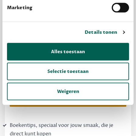
Marketing
Details tonen
Alles toestaan
MAAK GRATIS KENNIS
Dewey Free
Selectie toestaan
Krijg boekentips, persoonlijk voor jou en je
vrienden. Krijg én geef betere cadeaus.
Weigeren
Schrijf nu gratis in
Boekentips, speciaal voor jouw smaak, die je
direct kunt kopen