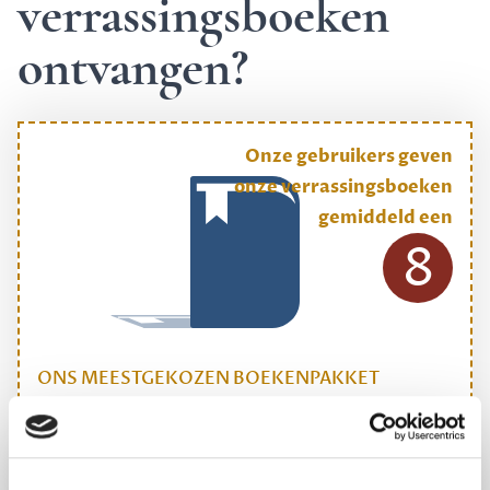
verrassingsboeken
ontvangen?
Onze gebruikers geven
onze verrassingsboeken
gemiddeld een
8
ONS MEESTGEKOZEN BOEKENPAKKET
Dewey Plus
Een originele manier om je reading challenge te