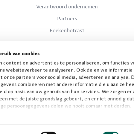
Verantwoord ondernemen
Partners
Boekenbotcast
JURIDISCH
ruik van cookies
Privacy
 content en advertenties te personaliseren, om functies vo
ns websiteverkeer te analyseren. Ook delen we informatie
Voorwaarden
t onze partners voor social media, adverteren en analyse. 
gevens combineren met andere informatie die u aan ze hee
ld op basis van uw gebruik van hun services. We zorgen er a
leen met de juiste grondslag gebeurt, en er niet onnodig dat
ige persoonsgegevens delen we nooit zomaar met derden.
© 2026 Connaisseur B.V.
Alle rechten voorbehouden.
privacy
ie op
.
Facebook
Instagram