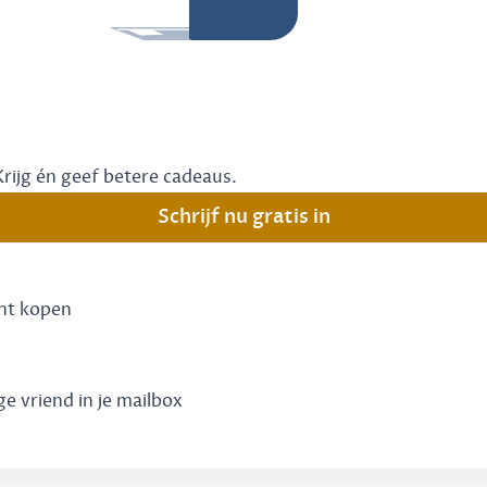
Krijg én geef betere cadeaus.
Schrijf nu gratis in
unt kopen
ge vriend in je mailbox