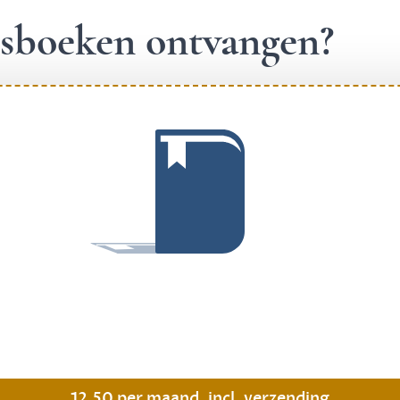
ngsboeken ontvangen?
.
12,50 per maand, incl. verzending