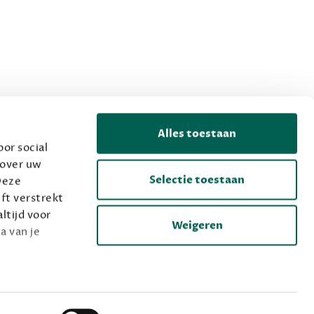
Alles toestaan
or social
 over uw
Selectie toestaan
Deze
ft verstrekt
ltijd voor
Weigeren
a van je