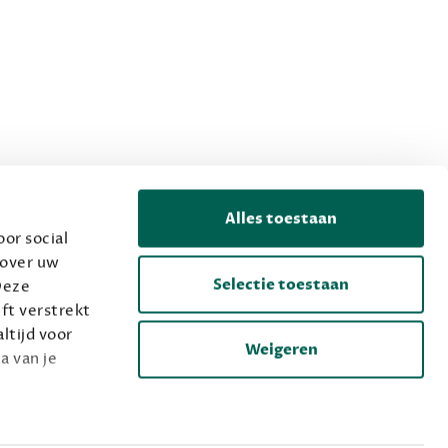
Alles toestaan
or social
 over uw
Selectie toestaan
Deze
ft verstrekt
ltijd voor
Weigeren
a van je