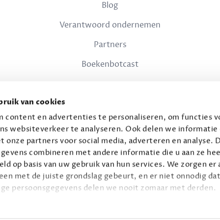
Blog
Verantwoord ondernemen
Partners
Boekenbotcast
JURIDISCH
ruik van cookies
Privacy
 content en advertenties te personaliseren, om functies vo
ns websiteverkeer te analyseren. Ook delen we informatie
Voorwaarden
t onze partners voor social media, adverteren en analyse. 
gevens combineren met andere informatie die u aan ze hee
ld op basis van uw gebruik van hun services. We zorgen er a
leen met de juiste grondslag gebeurt, en er niet onnodig dat
ige persoonsgegevens delen we nooit zomaar met derden.
© 2026 Connaisseur B.V.
Alle rechten voorbehouden.
privacy
ie op
.