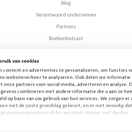
Blog
Verantwoord ondernemen
Partners
Boekenbotcast
JURIDISCH
ruik van cookies
Privacy
 content en advertenties te personaliseren, om functies vo
ns websiteverkeer te analyseren. Ook delen we informatie
Voorwaarden
t onze partners voor social media, adverteren en analyse. 
gevens combineren met andere informatie die u aan ze hee
ld op basis van uw gebruik van hun services. We zorgen er a
leen met de juiste grondslag gebeurt, en er niet onnodig dat
ige persoonsgegevens delen we nooit zomaar met derden.
© 2026 Connaisseur B.V.
Alle rechten voorbehouden.
privacy
ie op
.