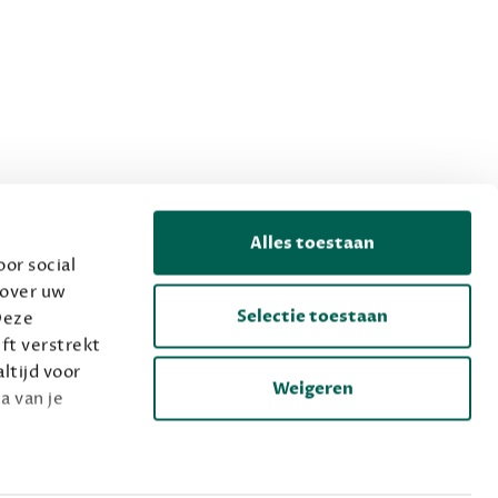
Alles toestaan
or social
 over uw
Selectie toestaan
Deze
ft verstrekt
ltijd voor
Weigeren
a van je