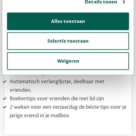
Details tonen
Dewey Free
Krijg boekentips, persoonlijk voor jou en je
Alles toestaan
vrienden. Krijg én geef betere cadeaus.
Schrijf nu gratis in
Selectie toestaan
Weigeren
Boekentips, speciaal voor jouw smaak, die je
direct kunt kopen
Automatisch verlanglijstje, deelbaar met
vrienden.
Boekentips voor vrienden die niet lid zijn
2 weken voor een verjaardag de béste tips voor je
jarige vriend in je mailbox