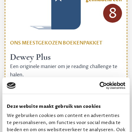
8
ONS MEESTGEKOZEN BOEKENPAKKET
Dewey Plus
Een originele manier om je reading challenge te
halen.
12,50 per maand, incl. verzending
Geef cadeau
Deze website maakt gebruik van cookies
We gebruiken cookies om content en advertenties
te personaliseren, om functies voor social media te
bieden en om ons websiteverkeer te analyseren. Ook
Alles van Dewey Free