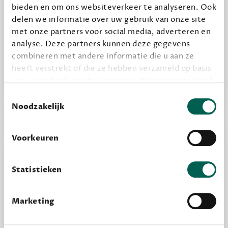
bieden en om ons websiteverkeer te analyseren. Ook
delen we informatie over uw gebruik van onze site
Alles van Dewey Free
met onze partners voor social media, adverteren en
Word een bovengemiddelde lezer met 6 boeken
analyse. Deze partners kunnen deze gegevens
per jaar
combineren met andere informatie die u aan ze
Vooraf een tipje van de sluier, zodat je kunt
heeft verstrekt of die ze hebben verzameld op basis
kijken of het zou bevallen (maar dit hoeft niet)
van uw gebruik van hun services. We zorgen er altijd
voor dat data die we delen alleen met de juiste
Toestemmingsselectie
grondslag gebeurt, en er niet onnodig data van je
Noodzakelijk
wordt verwerkt. Gevoelige persoonsgegevens delen
we nooit zomaar met derden.
Voorkeuren
privacy
Lees meer over onze visie op
.
Statistieken
Marketing