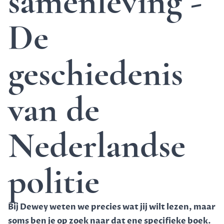
samenleving -
De
geschiedenis
van de
Nederlandse
politie
Bij Dewey weten we precies wat jij wilt lezen, maar
soms ben je op zoek naar dat ene specifieke boek.