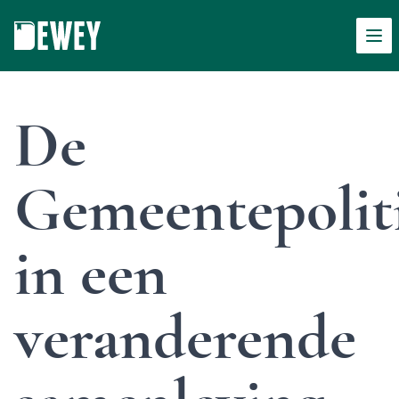
Men
Dewey
De
Gemeentepolit
in een
veranderende