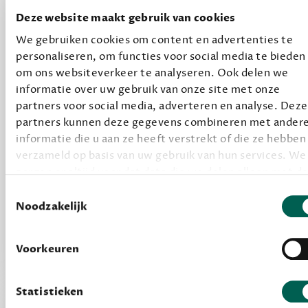
Een originele manier om je reading challenge te
Deze website maakt gebruik van cookies
halen.
We gebruiken cookies om content en advertenties te
12,50 per maand, incl. verzending
personaliseren, om functies voor social media te bieden
om ons websiteverkeer te analyseren. Ook delen we
informatie over uw gebruik van onze site met onze
Geef cadeau
partners voor social media, adverteren en analyse. Deze
partners kunnen deze gegevens combineren met ander
informatie die u aan ze heeft verstrekt of die ze hebben
Alles van Dewey Free
verzameld op basis van uw gebruik van hun services. We
zorgen er altijd voor dat data die we delen alleen met d
Word een bovengemiddelde lezer met 6 boeken
juiste grondslag gebeurt, en er niet onnodig data van je
Toestemmingsselectie
per jaar
wordt verwerkt. Gevoelige persoonsgegevens delen we
Noodzakelijk
Vooraf een tipje van de sluier, zodat je kunt
nooit zomaar met derden.
kijken of het zou bevallen (maar dit hoeft niet)
Voorkeuren
privacy
Lees meer over onze visie op
.
Statistieken