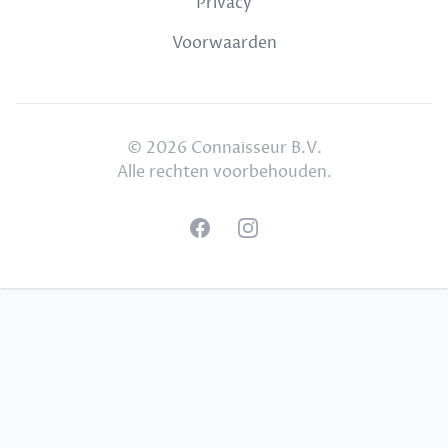
Privacy
Voorwaarden
© 2026 Connaisseur B.V.
Alle rechten voorbehouden.
Facebook
Instagram
Footer