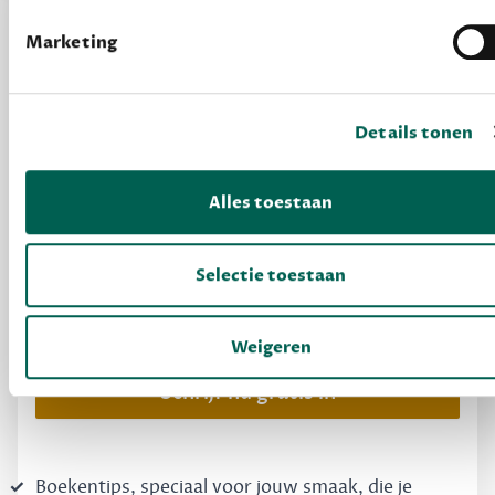
Marketing
Details tonen
Alles toestaan
MAAK GRATIS KENNIS
Selectie toestaan
Dewey Free
Krijg boekentips, persoonlijk voor jou en je
Weigeren
vrienden. Krijg én geef betere cadeaus.
Schrijf nu gratis in
Boekentips, speciaal voor jouw smaak, die je