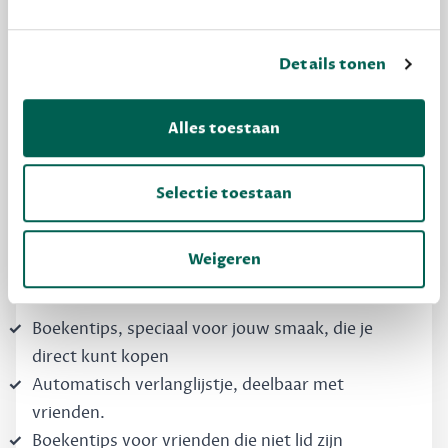
Details tonen
MAAK GRATIS KENNIS
Alles toestaan
Dewey Free
Krijg boekentips, persoonlijk voor jou en je
Selectie toestaan
vrienden. Krijg én geef betere cadeaus.
Schrijf nu gratis in
Weigeren
Boekentips, speciaal voor jouw smaak, die je
direct kunt kopen
Automatisch verlanglijstje, deelbaar met
vrienden.
Boekentips voor vrienden die niet lid zijn