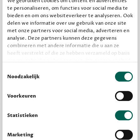
We gebruiken cookies om content en advertenties
Geef cadeau
te personaliseren, om functies voor social media te
bieden en om ons websiteverkeer te analyseren. Ook
delen we informatie over uw gebruik van onze site
met onze partners voor social media, adverteren en
Alles van Dewey Free
analyse. Deze partners kunnen deze gegevens
Word een bovengemiddelde lezer met 6 boeken
combineren met andere informatie die u aan ze
per jaar
heeft verstrekt of die ze hebben verzameld op basis
van uw gebruik van hun services. We zorgen er altijd
Vooraf een tipje van de sluier, zodat je kunt
voor dat data die we delen alleen met de juiste
Toestemmingsselectie
kijken of het zou bevallen (maar dit hoeft niet)
grondslag gebeurt, en er niet onnodig data van je
Noodzakelijk
wordt verwerkt. Gevoelige persoonsgegevens delen
we nooit zomaar met derden.
Voorkeuren
privacy
Lees meer over onze visie op
.
Statistieken
Marketing