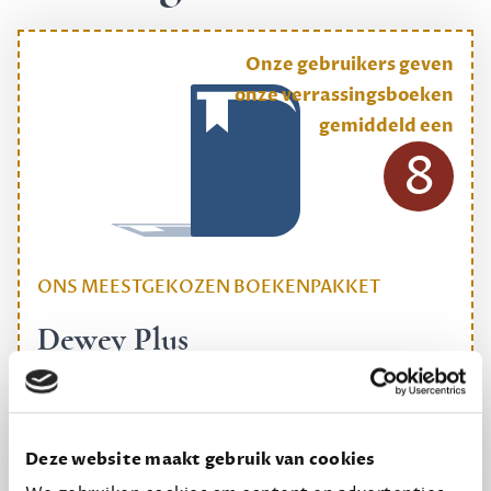
Onze gebruikers geven
onze verrassingsboeken
gemiddeld een
8
ONS MEESTGEKOZEN BOEKENPAKKET
Dewey Plus
Een originele manier om je reading challenge te
halen.
12,50 per maand, incl. verzending
Deze website maakt gebruik van cookies