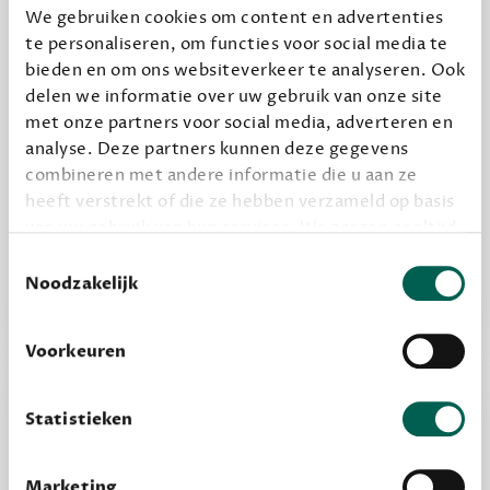
We gebruiken cookies om content en advertenties
te personaliseren, om functies voor social media te
Geef cadeau
bieden en om ons websiteverkeer te analyseren. Ook
delen we informatie over uw gebruik van onze site
met onze partners voor social media, adverteren en
analyse. Deze partners kunnen deze gegevens
Alles van Dewey Free
combineren met andere informatie die u aan ze
Word een bovengemiddelde lezer met 6 boeken
heeft verstrekt of die ze hebben verzameld op basis
per jaar
van uw gebruik van hun services. We zorgen er altijd
Vooraf een tipje van de sluier, zodat je kunt
voor dat data die we delen alleen met de juiste
Toestemmingsselectie
kijken of het zou bevallen (maar dit hoeft niet)
grondslag gebeurt, en er niet onnodig data van je
Noodzakelijk
wordt verwerkt. Gevoelige persoonsgegevens delen
we nooit zomaar met derden.
Voorkeuren
privacy
Lees meer over onze visie op
.
Statistieken
Marketing