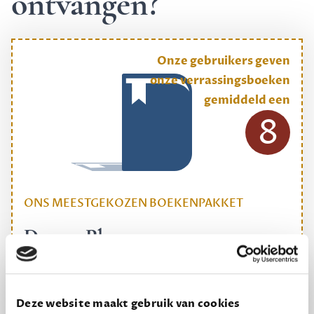
ontvangen?
Onze gebruikers geven
onze verrassingsboeken
gemiddeld een
8
ONS MEESTGEKOZEN BOEKENPAKKET
Dewey Plus
Een originele manier om je reading challenge te
halen.
Deze website maakt gebruik van cookies
12,50 per maand, incl. verzending