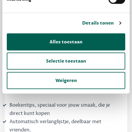
Details tonen
MAAK GRATIS KENNIS
Alles toestaan
Dewey Free
Krijg boekentips, persoonlijk voor jou en je
Selectie toestaan
vrienden. Krijg én geef betere cadeaus.
Schrijf nu gratis in
Weigeren
Boekentips, speciaal voor jouw smaak, die je
direct kunt kopen
Automatisch verlanglijstje, deelbaar met
vrienden.