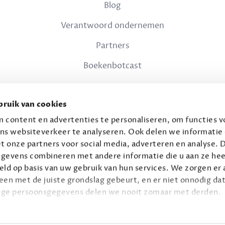
Blog
Verantwoord ondernemen
Partners
Boekenbotcast
JURIDISCH
ruik van cookies
Privacy
 content en advertenties te personaliseren, om functies vo
ns websiteverkeer te analyseren. Ook delen we informatie
Voorwaarden
t onze partners voor social media, adverteren en analyse. 
gevens combineren met andere informatie die u aan ze hee
ld op basis van uw gebruik van hun services. We zorgen er a
leen met de juiste grondslag gebeurt, en er niet onnodig dat
ige persoonsgegevens delen we nooit zomaar met derden.
© 2026 Connaisseur B.V.
Alle rechten voorbehouden.
privacy
ie op
.