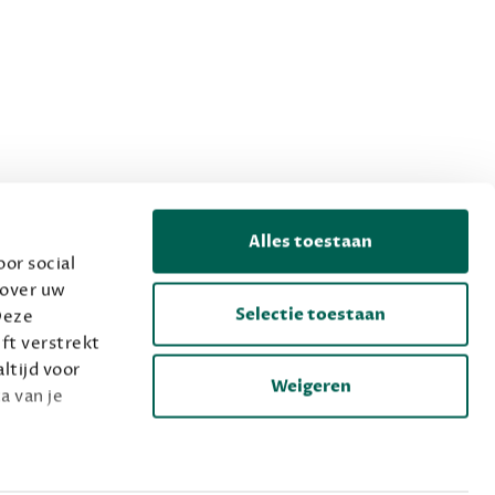
Alles toestaan
or social
 over uw
Selectie toestaan
Deze
ft verstrekt
ltijd voor
Weigeren
a van je