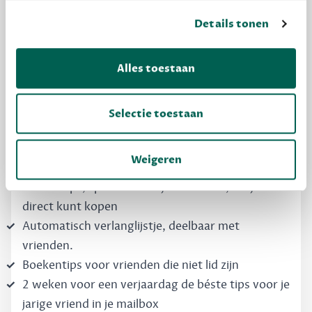
Details tonen
MAAK GRATIS KENNIS
Dewey Free
Alles toestaan
Krijg boekentips, persoonlijk voor jou en je
vrienden. Krijg én geef betere cadeaus.
Selectie toestaan
Schrijf nu gratis in
Weigeren
Boekentips, speciaal voor jouw smaak, die je
direct kunt kopen
Automatisch verlanglijstje, deelbaar met
vrienden.
Boekentips voor vrienden die niet lid zijn
2 weken voor een verjaardag de béste tips voor je
jarige vriend in je mailbox