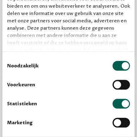
bieden en om ons websiteverkeer te analyseren. Ook
delen we informatie over uw gebruik van onze site
Alles van Dewey Free
met onze partners voor social media, adverteren en
Word een bovengemiddelde lezer met 6 boeken
analyse. Deze partners kunnen deze gegevens
per jaar
combineren met andere informatie die u aan ze
Vooraf een tipje van de sluier, zodat je kunt
heeft verstrekt of die ze hebben verzameld op basis
van uw gebruik van hun services. We zorgen er altijd
kijken of het zou bevallen (maar dit hoeft niet)
voor dat data die we delen alleen met de juiste
Toestemmingsselectie
grondslag gebeurt, en er niet onnodig data van je
Noodzakelijk
wordt verwerkt. Gevoelige persoonsgegevens delen
we nooit zomaar met derden.
Voorkeuren
privacy
Lees meer over onze visie op
.
Statistieken
Marketing