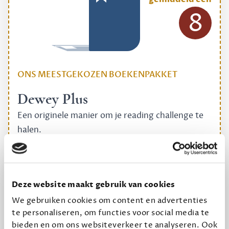
8
ONS MEESTGEKOZEN BOEKENPAKKET
Dewey Plus
Een originele manier om je reading challenge te
halen.
12,50 per maand, incl. verzending
Geef cadeau
Deze website maakt gebruik van cookies
We gebruiken cookies om content en advertenties
te personaliseren, om functies voor social media te
bieden en om ons websiteverkeer te analyseren. Ook
Alles van Dewey Free