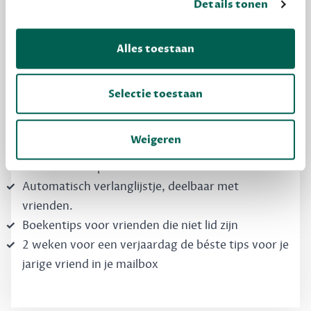
Details tonen
Dewey Free
Krijg boekentips, persoonlijk voor jou en je
Alles toestaan
vrienden. Krijg én geef betere cadeaus.
Schrijf nu gratis in
Selectie toestaan
Weigeren
Boekentips, speciaal voor jouw smaak, die je
direct kunt kopen
Automatisch verlanglijstje, deelbaar met
vrienden.
Boekentips voor vrienden die niet lid zijn
2 weken voor een verjaardag de béste tips voor je
jarige vriend in je mailbox