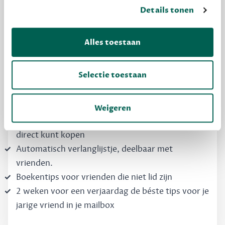
MAAK GRATIS KENNIS
Details tonen
Dewey Free
Alles toestaan
Krijg boekentips, persoonlijk voor jou en je
vrienden. Krijg én geef betere cadeaus.
Selectie toestaan
Schrijf nu gratis in
Weigeren
Boekentips, speciaal voor jouw smaak, die je
direct kunt kopen
Automatisch verlanglijstje, deelbaar met
vrienden.
Boekentips voor vrienden die niet lid zijn
2 weken voor een verjaardag de béste tips voor je
jarige vriend in je mailbox