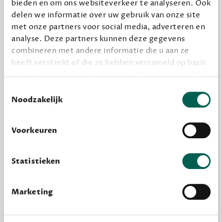
bieden en om ons websiteverkeer te analyseren. Ook
Alles van Dewey Free
delen we informatie over uw gebruik van onze site
Word een bovengemiddelde lezer met 6 boeken
met onze partners voor social media, adverteren en
analyse. Deze partners kunnen deze gegevens
per jaar
combineren met andere informatie die u aan ze
Vooraf een tipje van de sluier, zodat je kunt
heeft verstrekt of die ze hebben verzameld op basis
kijken of het zou bevallen (maar dit hoeft niet)
van uw gebruik van hun services. We zorgen er altijd
voor dat data die we delen alleen met de juiste
Toestemmingsselectie
grondslag gebeurt, en er niet onnodig data van je
Noodzakelijk
wordt verwerkt. Gevoelige persoonsgegevens delen
we nooit zomaar met derden.
Voorkeuren
privacy
Lees meer over onze visie op
.
Statistieken
Marketing