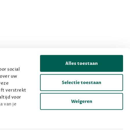
Alles toestaan
or social
 over uw
Selectie toestaan
Deze
ft verstrekt
ltijd voor
Weigeren
a van je