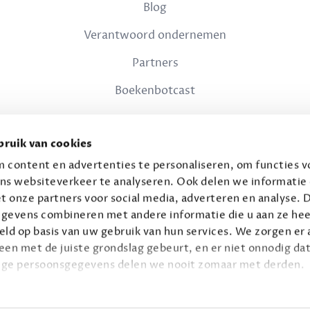
Blog
Verantwoord ondernemen
Partners
Boekenbotcast
JURIDISCH
ruik van cookies
Privacy
 content en advertenties te personaliseren, om functies vo
ns websiteverkeer te analyseren. Ook delen we informatie
Voorwaarden
t onze partners voor social media, adverteren en analyse. 
gevens combineren met andere informatie die u aan ze hee
ld op basis van uw gebruik van hun services. We zorgen er a
leen met de juiste grondslag gebeurt, en er niet onnodig dat
ige persoonsgegevens delen we nooit zomaar met derden.
© 2026 Connaisseur B.V.
Alle rechten voorbehouden.
privacy
ie op
.