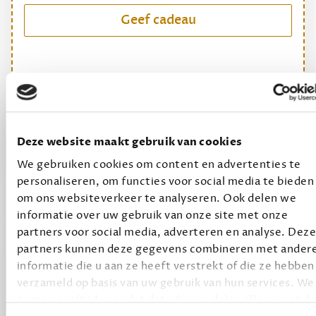
Geef cadeau
Alles van Dewey Free
Word een bovengemiddelde lezer met 6 boeken
per jaar
Vooraf een tipje van de sluier, zodat je kunt
Deze website maakt gebruik van cookies
kijken of het zou bevallen (maar dit hoeft niet)
We gebruiken cookies om content en advertenties te
personaliseren, om functies voor social media te bieden
om ons websiteverkeer te analyseren. Ook delen we
informatie over uw gebruik van onze site met onze
partners voor social media, adverteren en analyse. Deze
partners kunnen deze gegevens combineren met ander
informatie die u aan ze heeft verstrekt of die ze hebben
verzameld op basis van uw gebruik van hun services. We
zorgen er altijd voor dat data die we delen alleen met d