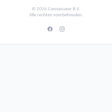
© 2026 Connaisseur B.V.
Alle rechten voorbehouden.
Facebook
Instagram
Footer