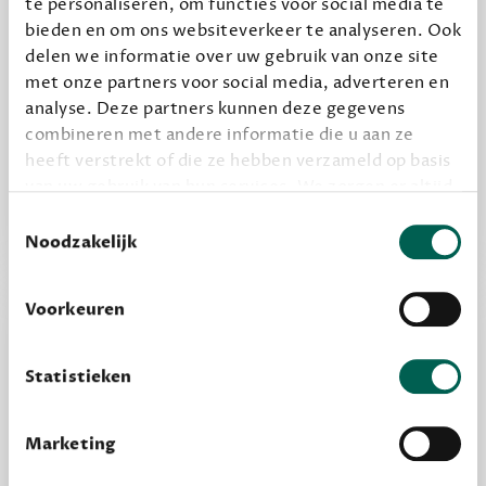
te personaliseren, om functies voor social media te
bieden en om ons websiteverkeer te analyseren. Ook
delen we informatie over uw gebruik van onze site
Alles van Dewey Free
met onze partners voor social media, adverteren en
Word een bovengemiddelde lezer met 6 boeken
analyse. Deze partners kunnen deze gegevens
combineren met andere informatie die u aan ze
per jaar
heeft verstrekt of die ze hebben verzameld op basis
Vooraf een tipje van de sluier, zodat je kunt
van uw gebruik van hun services. We zorgen er altijd
kijken of het zou bevallen (maar dit hoeft niet)
voor dat data die we delen alleen met de juiste
Toestemmingsselectie
grondslag gebeurt, en er niet onnodig data van je
Noodzakelijk
wordt verwerkt. Gevoelige persoonsgegevens delen
we nooit zomaar met derden.
Voorkeuren
privacy
Lees meer over onze visie op
.
Statistieken
Marketing