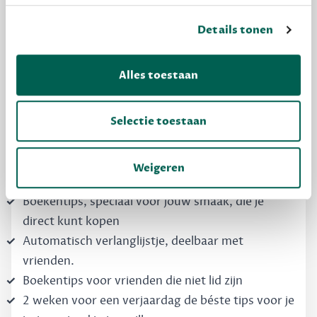
Details tonen
MAAK GRATIS KENNIS
Dewey Free
Alles toestaan
Krijg boekentips, persoonlijk voor jou en je
vrienden. Krijg én geef betere cadeaus.
Selectie toestaan
Schrijf nu gratis in
Weigeren
Boekentips, speciaal voor jouw smaak, die je
direct kunt kopen
Automatisch verlanglijstje, deelbaar met
vrienden.
Boekentips voor vrienden die niet lid zijn
2 weken voor een verjaardag de béste tips voor je