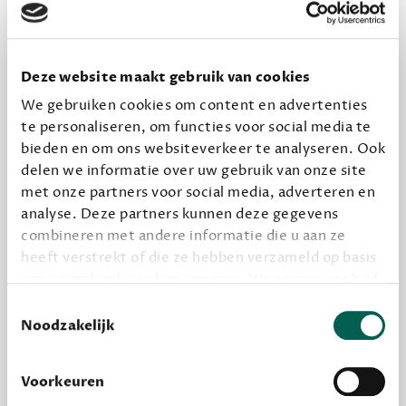
ONS MEESTGEKOZEN BOEKENPAKKET
Deze website maakt gebruik van cookies
Dewey Plus
We gebruiken cookies om content en advertenties
Een originele manier om je reading challenge te
te personaliseren, om functies voor social media te
halen.
bieden en om ons websiteverkeer te analyseren. Ook
12,50 per maand, incl. verzending
delen we informatie over uw gebruik van onze site
met onze partners voor social media, adverteren en
analyse. Deze partners kunnen deze gegevens
Geef cadeau
combineren met andere informatie die u aan ze
heeft verstrekt of die ze hebben verzameld op basis
van uw gebruik van hun services. We zorgen er altijd
voor dat data die we delen alleen met de juiste
Toestemmingsselectie
Alles van Dewey Free
grondslag gebeurt, en er niet onnodig data van je
Noodzakelijk
Word een bovengemiddelde lezer met 6 boeken
wordt verwerkt. Gevoelige persoonsgegevens delen
per jaar
we nooit zomaar met derden.
Voorkeuren
Vooraf een tipje van de sluier, zodat je kunt