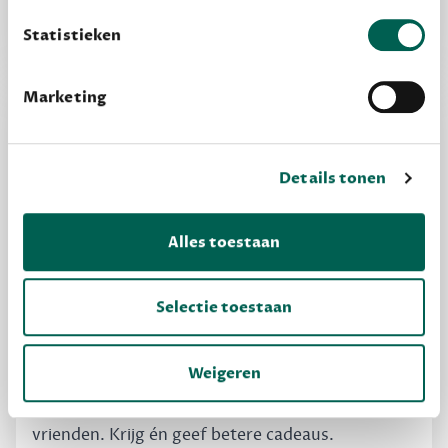
privacy
Lees meer over onze visie op
.
kijken of het zou bevallen (maar dit hoeft niet)
Statistieken
Marketing
Details tonen
Alles toestaan
Selectie toestaan
MAAK GRATIS KENNIS
Dewey Free
Weigeren
Krijg boekentips, persoonlijk voor jou en je
vrienden. Krijg én geef betere cadeaus.