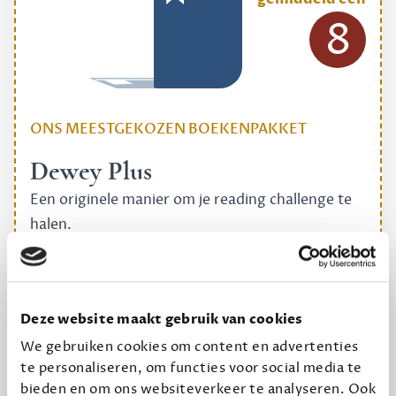
8
ONS MEESTGEKOZEN BOEKENPAKKET
Dewey Plus
Een originele manier om je reading challenge te
halen.
12,50 per maand, incl. verzending
Geef cadeau
Deze website maakt gebruik van cookies
We gebruiken cookies om content en advertenties
te personaliseren, om functies voor social media te
bieden en om ons websiteverkeer te analyseren. Ook
Alles van Dewey Free