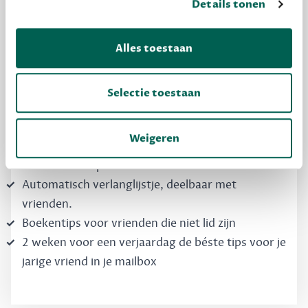
Details tonen
Dewey Free
Krijg boekentips, persoonlijk voor jou en je
Alles toestaan
vrienden. Krijg én geef betere cadeaus.
Schrijf nu gratis in
Selectie toestaan
Weigeren
Boekentips, speciaal voor jouw smaak, die je
direct kunt kopen
Automatisch verlanglijstje, deelbaar met
vrienden.
Boekentips voor vrienden die niet lid zijn
2 weken voor een verjaardag de béste tips voor je
jarige vriend in je mailbox