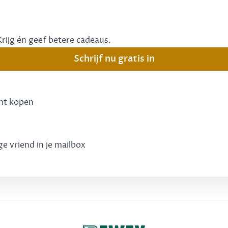
Krijg én geef betere cadeaus.
Schrijf nu gratis in
unt kopen
ge vriend in je mailbox