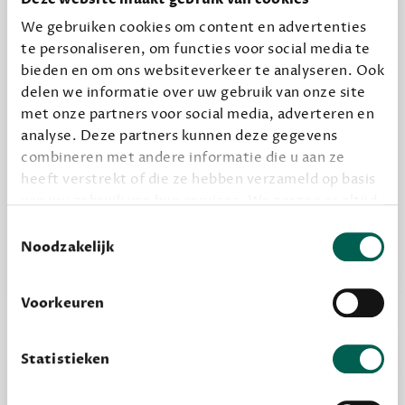
12,50 per maand, incl. verzending
We gebruiken cookies om content en advertenties
te personaliseren, om functies voor social media te
bieden en om ons websiteverkeer te analyseren. Ook
Geef cadeau
delen we informatie over uw gebruik van onze site
met onze partners voor social media, adverteren en
analyse. Deze partners kunnen deze gegevens
Alles van Dewey Free
combineren met andere informatie die u aan ze
Word een bovengemiddelde lezer met 6 boeken
heeft verstrekt of die ze hebben verzameld op basis
van uw gebruik van hun services. We zorgen er altijd
per jaar
voor dat data die we delen alleen met de juiste
Toestemmingsselectie
Vooraf een tipje van de sluier, zodat je kunt
grondslag gebeurt, en er niet onnodig data van je
Noodzakelijk
kijken of het zou bevallen (maar dit hoeft niet)
wordt verwerkt. Gevoelige persoonsgegevens delen
we nooit zomaar met derden.
Voorkeuren
privacy
Lees meer over onze visie op
.
Statistieken