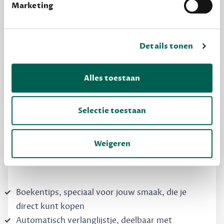
Marketing
Details tonen
MAAK GRATIS KENNIS
Alles toestaan
Dewey Free
Selectie toestaan
Krijg boekentips, persoonlijk voor jou en je
vrienden. Krijg én geef betere cadeaus.
Weigeren
Schrijf nu gratis in
Boekentips, speciaal voor jouw smaak, die je
direct kunt kopen
Automatisch verlanglijstje, deelbaar met