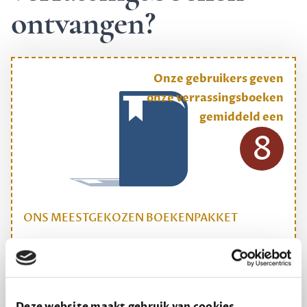
ontvangen?
Onze gebruikers geven
onze verrassingsboeken
gemiddeld een
8
ONS MEESTGEKOZEN BOEKENPAKKET
Dewey Plus
Een originele manier om je reading challenge te
halen.
Deze website maakt gebruik van cookies