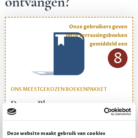
ontvangen?
Onze gebruikers geven
onze verrassingsboeken
gemiddeld een
8
ONS MEESTGEKOZEN BOEKENPAKKET
Dewey Plus
Een originele manier om je reading challenge te
halen.
Deze website maakt gebruik van cookies
12,50 per maand, incl. verzending