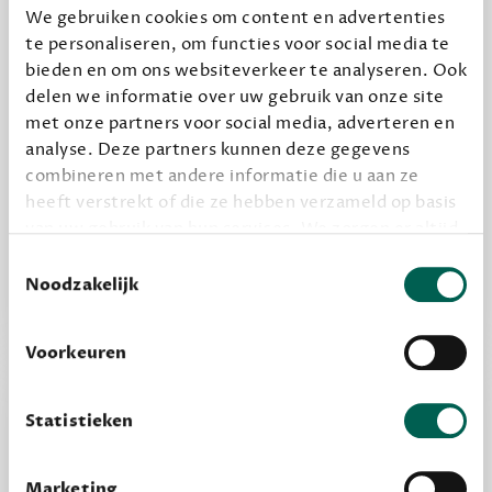
We gebruiken cookies om content en advertenties
te personaliseren, om functies voor social media te
Geef cadeau
bieden en om ons websiteverkeer te analyseren. Ook
delen we informatie over uw gebruik van onze site
met onze partners voor social media, adverteren en
analyse. Deze partners kunnen deze gegevens
Alles van Dewey Free
combineren met andere informatie die u aan ze
Word een bovengemiddelde lezer met 6 boeken
heeft verstrekt of die ze hebben verzameld op basis
per jaar
van uw gebruik van hun services. We zorgen er altijd
Vooraf een tipje van de sluier, zodat je kunt
voor dat data die we delen alleen met de juiste
Toestemmingsselectie
kijken of het zou bevallen (maar dit hoeft niet)
grondslag gebeurt, en er niet onnodig data van je
Noodzakelijk
wordt verwerkt. Gevoelige persoonsgegevens delen
we nooit zomaar met derden.
Voorkeuren
privacy
Lees meer over onze visie op
.
Statistieken
Marketing