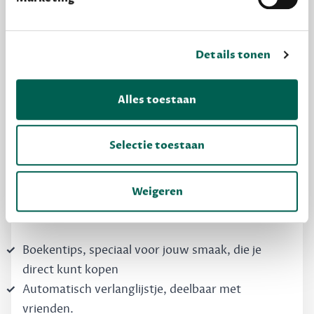
Details tonen
MAAK GRATIS KENNIS
Alles toestaan
Dewey Free
Krijg boekentips, persoonlijk voor jou en je
Selectie toestaan
vrienden. Krijg én geef betere cadeaus.
Schrijf nu gratis in
Weigeren
Boekentips, speciaal voor jouw smaak, die je
direct kunt kopen
Automatisch verlanglijstje, deelbaar met
vrienden.