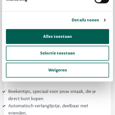
Details tonen
MAAK GRATIS KENNIS
Alles toestaan
Dewey Free
Krijg boekentips, persoonlijk voor jou en je
Selectie toestaan
vrienden. Krijg én geef betere cadeaus.
Schrijf nu gratis in
Weigeren
Boekentips, speciaal voor jouw smaak, die je
direct kunt kopen
Automatisch verlanglijstje, deelbaar met
vrienden.