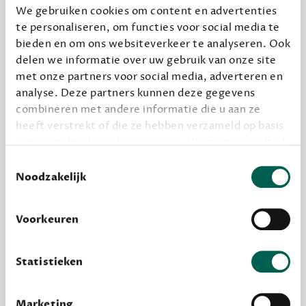
We gebruiken cookies om content en advertenties
te personaliseren, om functies voor social media te
Geef cadeau
bieden en om ons websiteverkeer te analyseren. Ook
delen we informatie over uw gebruik van onze site
met onze partners voor social media, adverteren en
analyse. Deze partners kunnen deze gegevens
Alles van Dewey Free
combineren met andere informatie die u aan ze
Word een bovengemiddelde lezer met 6 boeken
heeft verstrekt of die ze hebben verzameld op basis
per jaar
van uw gebruik van hun services. We zorgen er altijd
Vooraf een tipje van de sluier, zodat je kunt
voor dat data die we delen alleen met de juiste
Toestemmingsselectie
kijken of het zou bevallen (maar dit hoeft niet)
grondslag gebeurt, en er niet onnodig data van je
Noodzakelijk
wordt verwerkt. Gevoelige persoonsgegevens delen
we nooit zomaar met derden.
Voorkeuren
privacy
Lees meer over onze visie op
.
Statistieken
Marketing