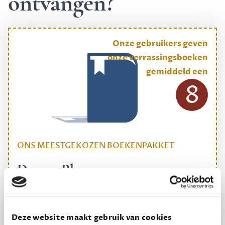
ontvangen?
Onze gebruikers geven
onze verrassingsboeken
gemiddeld een
8
ONS MEESTGEKOZEN BOEKENPAKKET
Dewey Plus
Een originele manier om je reading challenge te
halen.
Deze website maakt gebruik van cookies
12,50 per maand, incl. verzending