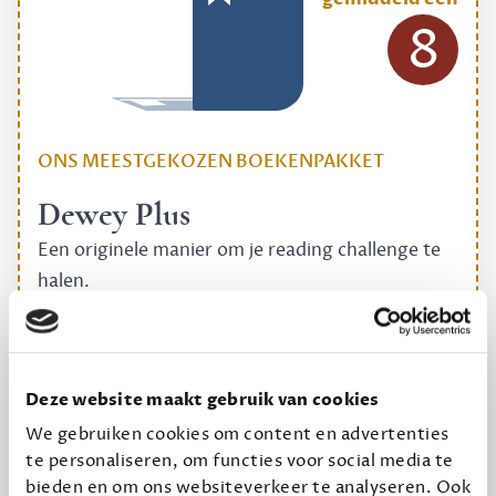
8
ONS MEESTGEKOZEN BOEKENPAKKET
Dewey Plus
Een originele manier om je reading challenge te
halen.
12,50 per maand, incl. verzending
Geef cadeau
Deze website maakt gebruik van cookies
We gebruiken cookies om content en advertenties
te personaliseren, om functies voor social media te
bieden en om ons websiteverkeer te analyseren. Ook
Alles van Dewey Free