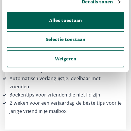
Details tonen
Dewey Free
Krijg boekentips, persoonlijk voor jou en je
Alles toestaan
vrienden. Krijg én geef betere cadeaus.
Schrijf nu gratis in
Selectie toestaan
Weigeren
Boekentips, speciaal voor jouw smaak, die je
direct kunt kopen
Automatisch verlanglijstje, deelbaar met
vrienden.
Boekentips voor vrienden die niet lid zijn
2 weken voor een verjaardag de béste tips voor je
jarige vriend in je mailbox