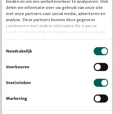
bieden en om ons websiteverkeer te analyseren. Ook
Alles van Dewey Free
delen we informatie over uw gebruik van onze site
Word een bovengemiddelde lezer met 6 boeken
met onze partners voor social media, adverteren en
analyse. Deze partners kunnen deze gegevens
per jaar
combineren met andere informatie die u aan ze
Vooraf een tipje van de sluier, zodat je kunt
heeft verstrekt of die ze hebben verzameld op basis
kijken of het zou bevallen (maar dit hoeft niet)
van uw gebruik van hun services. We zorgen er altijd
voor dat data die we delen alleen met de juiste
Toestemmingsselectie
grondslag gebeurt, en er niet onnodig data van je
Noodzakelijk
wordt verwerkt. Gevoelige persoonsgegevens delen
we nooit zomaar met derden.
Voorkeuren
privacy
Lees meer over onze visie op
.
Statistieken
Marketing