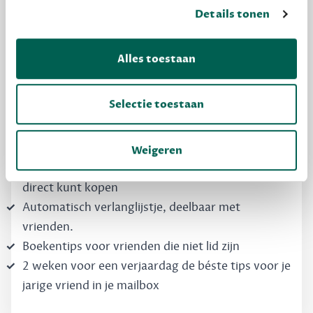
MAAK GRATIS KENNIS
Details tonen
Dewey Free
Alles toestaan
Krijg boekentips, persoonlijk voor jou en je
vrienden. Krijg én geef betere cadeaus.
Selectie toestaan
Schrijf nu gratis in
Weigeren
Boekentips, speciaal voor jouw smaak, die je
direct kunt kopen
Automatisch verlanglijstje, deelbaar met
vrienden.
Boekentips voor vrienden die niet lid zijn
2 weken voor een verjaardag de béste tips voor je
jarige vriend in je mailbox